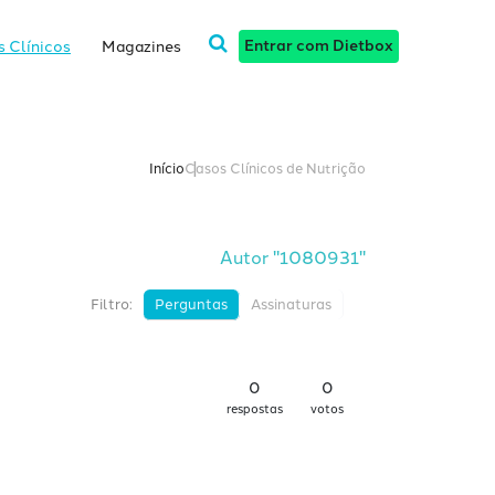
Entrar com Dietbox
 Clínicos
Magazines
Início
Casos Clínicos de Nutrição
Autor "1080931"
Filtro:
Perguntas
Assinaturas
0
0
respostas
votos